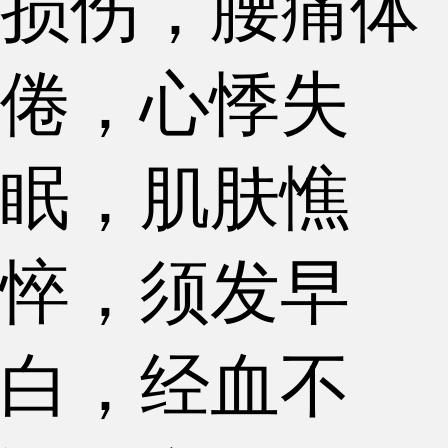
损伤，腰痛体
倦，心悸失
眠，肌肤憔
悴，须发早
白，经血不