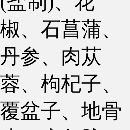
(盐制)、花
椒、石菖蒲、
丹参、肉苁
蓉、枸杞子、
覆盆子、地骨