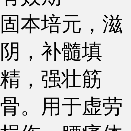
固本培元，滋
阴，补髓填
精，强壮筋
骨。用于虚劳