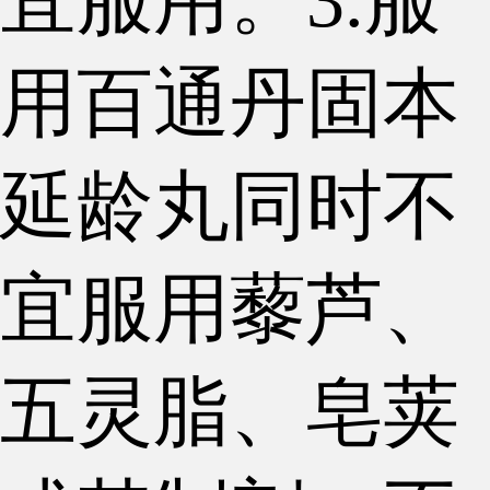
宜服用。3.服
用百通丹固本
延龄丸同时不
宜服用藜芦、
五灵脂、皂荚