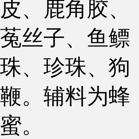
皮、鹿角胶、
菟丝子、鱼鳔
珠、珍珠、狗
鞭。辅料为蜂
蜜。