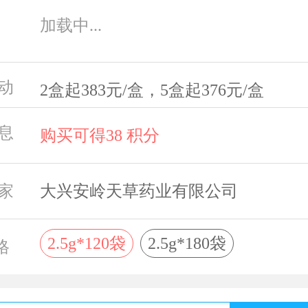
加载中...
动
2盒起383元/盒，5盒起376元/盒
息
购买可得38 积分
家
大兴安岭天草药业有限公司
2.5g*120袋
2.5g*180袋
格