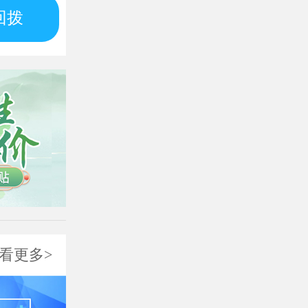
回拨
看更多>