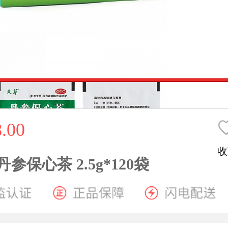
.00
收
丹参保心茶 2.5g*120袋