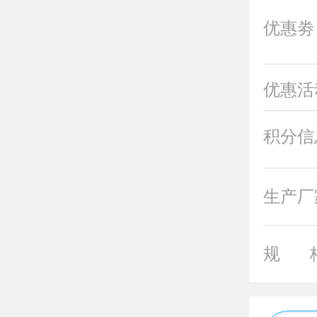
优惠劵
优惠活
积分信
生产厂
规 