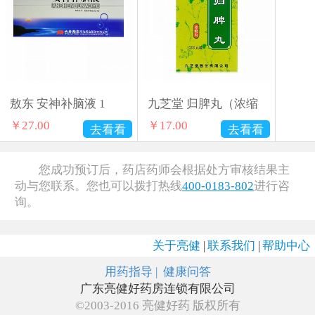
敖东 安神补脑液 1
九芝堂 归脾丸（浓缩
￥
27.00
￥
17.00
去看看
去看看
您成功预订后，药店药师会根据处方审核结果主
动与您联系。您也可以拨打热线
400-0183-802
进行咨
询。
关于亮健
|
联系我们
|
帮助中心
用药指导 |
健康问答
广东亮健好药房连锁有限公司
©2003-2016 亮健好药 版权所有